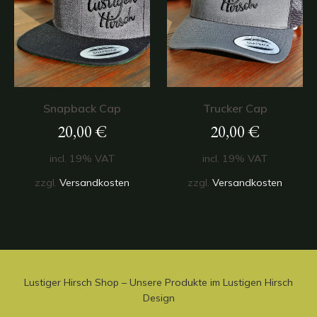
Snapback Cap
Trucker Cap
20,00
€
20,00
€
incl. 19% VAT
incl. 19% VAT
zzgl.
Versandkosten
zzgl.
Versandkosten
Lustiger Hirsch Shop – Unsere Produkte im Lustigen Hirsch
Design