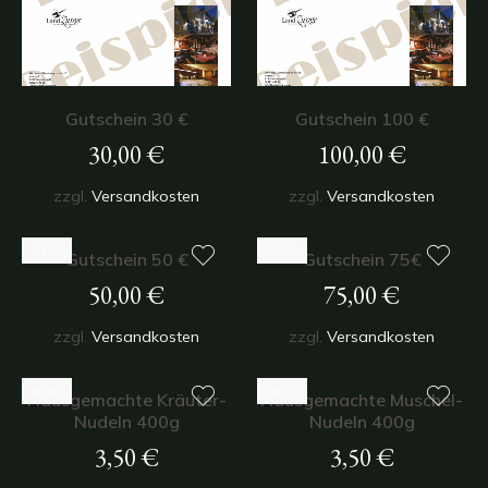
Gutschein 30 €
Gutschein 100 €
30,00
€
100,00
€
zzgl.
Versandkosten
zzgl.
Versandkosten
NEW!
NEW!
Gutschein 50 €
Gutschein 75€
50,00
€
75,00
€
zzgl.
Versandkosten
zzgl.
Versandkosten
NEW!
NEW!
Hausgemachte Kräuter-
Hausgemachte Muschel-
Nudeln 400g
Nudeln 400g
3,50
€
3,50
€