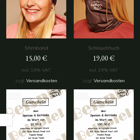
Stirnband
Schlauchtuch
15,00
€
19,00
€
incl. 19% VAT
incl. 19% VAT
zzgl.
Versandkosten
zzgl.
Versandkosten
NEW!
NEW!