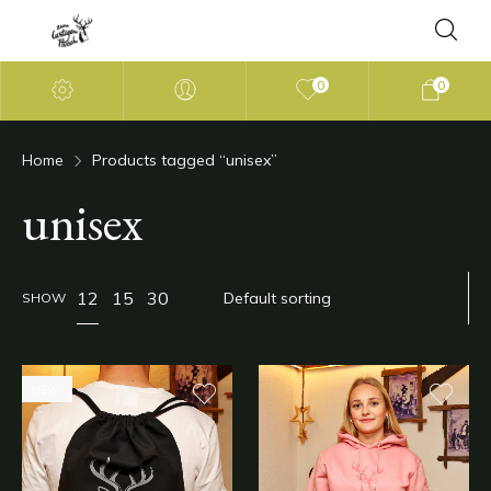
0
0
Home
Products tagged “unisex”
unisex
12
15
30
SHOW
NEW!