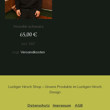
Hoodie schwarz
65,00
€
incl. VAT
zzgl.
Versandkosten
Lustiger Hirsch Shop – Unsere Produkte im Lustigen Hirsch
Design
Datenschutz
Impressum
AGB